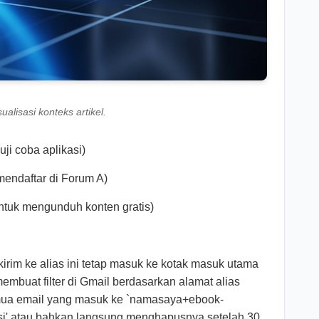
isualisasi konteks artikel.
ji coba aplikasi)
endaftar di Forum A)
tuk mengunduh konten gratis)
kirim ke alias ini tetap masuk ke kotak masuk utama
buat filter di Gmail berdasarkan alamat alias
semua email yang masuk ke `namasaya+ebook-
osi' atau bahkan langsung menghapusnya setelah 30