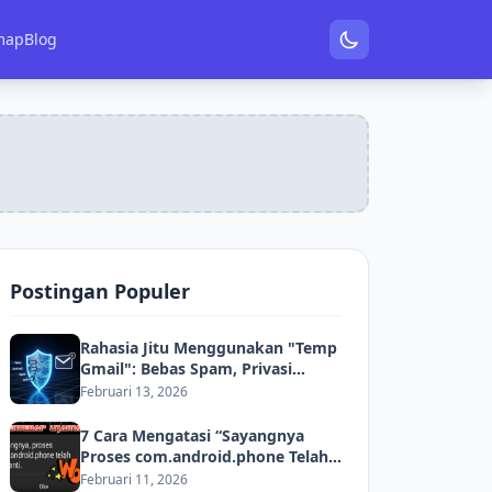
map
Blog
Postingan Populer
Rahasia Jitu Menggunakan "Temp
Gmail": Bebas Spam, Privasi
Aman, dan Akses Instan!
Februari 13, 2026
7 Cara Mengatasi “Sayangnya
Proses com.android.phone Telah
Berhenti” Di Android
Februari 11, 2026