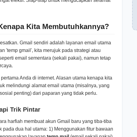
gat efektif. Siap-siap untuk mengucapkan selamat
 Kenapa Kita Membutuhkannya?
nyesatkan. Gmail sendiri adalah layanan email utama
 'temp gmail', kita merujuk pada strategi atau
eperti email sementara (sekali pakai), namun tetap
rcaya.
 pertama Anda di internet. Alasan utama kenapa kita
uk melindungi alamat email utama (misalnya, yang
osial penting) dari paparan yang tidak perlu.
pi Trik Pintar
ara harfiah membuat akun Gmail baru yang tiba-tiba
uk pada dua hal utama: 1) Menggunakan fitur bawaan
 Menggunakan layanan
temp mail
(email sekali pakai)