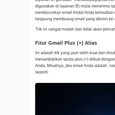
digunakan di layanan B) mulai menerima s
membocorkan email Anda! Anda kemudian dap
langsung membuang email yang dikirim ke a
Trik ini sangat mudah dan tidak akan perna
Fitur Gmail Plus (+) Alias
Ini adalah trik yang jauh lebih kuat dan dis
menambahkan tanda plus (+) diikuti denga
Anda. Misalnya, jika email Anda adalah `
seperti: