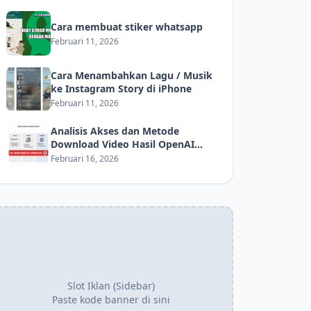
Cara membuat stiker whatsapp
Februari 11, 2026
Cara Menambahkan Lagu / Musik
ke Instagram Story di iPhone
Februari 11, 2026
Analisis Akses dan Metode
Download Video Hasil OpenAI
Sora: Panduan Teknis dan Etis
Februari 16, 2026
Slot Iklan (Sidebar)
Paste kode banner di sini