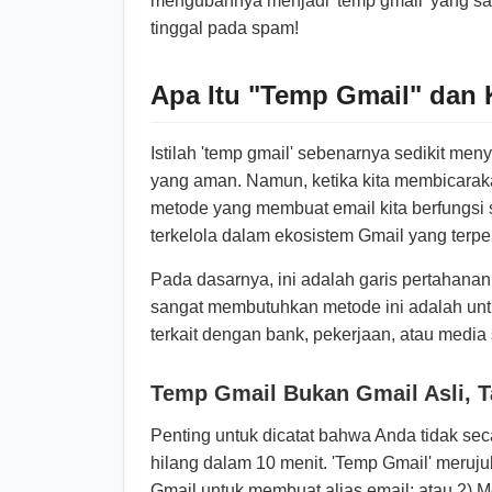
mengubahnya menjadi 'temp gmail' yang san
tinggal pada spam!
Apa Itu "Temp Gmail" dan
Istilah 'temp gmail' sebenarnya sedikit me
yang aman. Namun, ketika kita membicarakan
metode yang membuat email kita berfungsi s
terkelola dalam ekosistem Gmail yang terpe
Pada dasarnya, ini adalah garis pertahanan
sangat membutuhkan metode ini adalah unt
terkait dengan bank, pekerjaan, atau media s
Temp Gmail Bukan Gmail Asli, Ta
Penting untuk dicatat bahwa Anda tidak sec
hilang dalam 10 menit. 'Temp Gmail' meruj
Gmail untuk membuat alias email; atau 2)