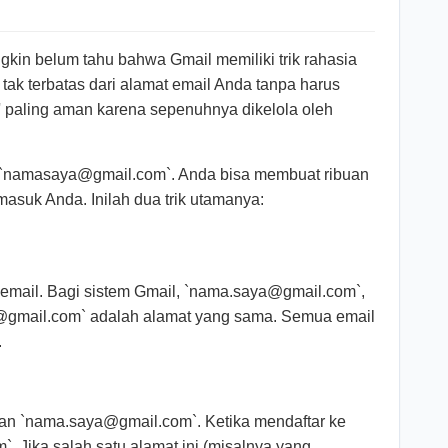
gkin belum tahu bahwa Gmail memiliki trik rahasia
k terbatas dari alamat email Anda tanpa harus
l' paling aman karena sepenuhnya dikelola oleh
h `namasaya@gmail.com`. Anda bisa membuat ribuan
masuk Anda. Inilah dua trik utamanya:
t email. Bagi sistem Gmail, `nama.saya@gmail.com`,
@gmail.com` adalah alamat yang sama. Semua email
.
kan `nama.saya@gmail.com`. Ketika mendaftar ke
 Jika salah satu alamat ini (misalnya yang