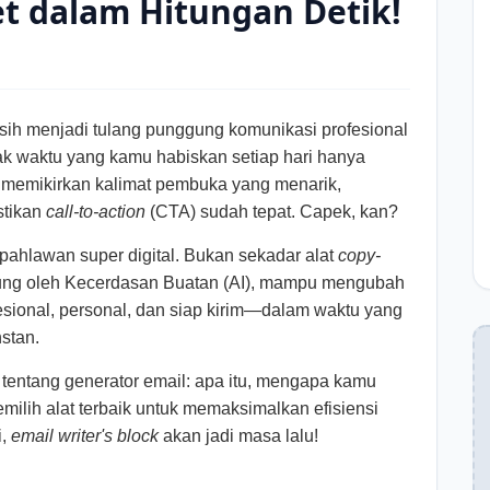
et dalam Hitungan Detik!
masih menjadi tulang punggung komunikasi profesional
yak waktu yang kamu habiskan setiap hari hanya
i memikirkan kalimat pembuka yang menarik,
stikan
call-to-action
(CTA) sudah tepat. Capek, kan?
 pahlawan super digital. Bukan sekadar alat
copy-
dukung oleh Kecerdasan Buatan (AI), mampu mengubah
esional, personal, dan siap kirim—dalam waktu yang
stan.
 tentang generator email: apa itu, mengapa kamu
lih alat terbaik untuk memaksimalkan efisiensi
i,
email writer's block
akan jadi masa lalu!