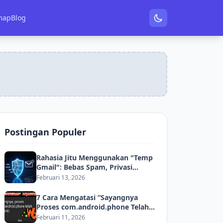
map
Blog
Postingan Populer
Rahasia Jitu Menggunakan "Temp
Gmail": Bebas Spam, Privasi
Aman, dan Akses Instan!
Februari 13, 2026
7 Cara Mengatasi “Sayangnya
Proses com.android.phone Telah
Berhenti” Di Android
Februari 11, 2026