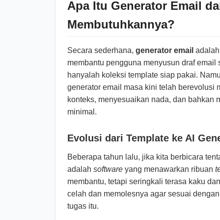
Apa Itu Generator Email d
Membutuhkannya?
Secara sederhana,
generator email
adalah 
membantu pengguna menyusun draf email sec
hanyalah koleksi template siap pakai. Namu
generator email masa kini telah berevolus
konteks, menyesuaikan nada, dan bahkan m
minimal.
Evolusi dari Template ke AI Gene
Beberapa tahun lalu, jika kita berbicara ten
adalah
software
yang menawarkan ribuan
t
membantu, tetapi seringkali terasa kaku da
celah dan memolesnya agar sesuai dengan si
tugas itu.