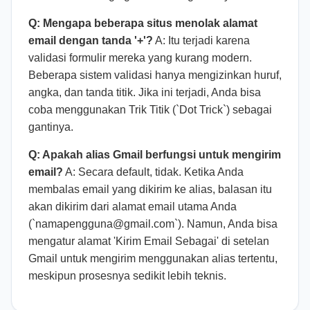
Q: Mengapa beberapa situs menolak alamat
email dengan tanda '+'?
A: Itu terjadi karena
validasi formulir mereka yang kurang modern.
Beberapa sistem validasi hanya mengizinkan huruf,
angka, dan tanda titik. Jika ini terjadi, Anda bisa
coba menggunakan Trik Titik (`Dot Trick`) sebagai
gantinya.
Q: Apakah alias Gmail berfungsi untuk mengirim
email?
A: Secara default, tidak. Ketika Anda
membalas email yang dikirim ke alias, balasan itu
akan dikirim dari alamat email utama Anda
(`namapengguna@gmail.com`). Namun, Anda bisa
mengatur alamat 'Kirim Email Sebagai' di setelan
Gmail untuk mengirim menggunakan alias tertentu,
meskipun prosesnya sedikit lebih teknis.