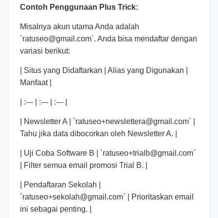
Contoh Penggunaan Plus Trick:
Misalnya akun utama Anda adalah
`ratuseo@gmail.com`. Anda bisa mendaftar dengan
variasi berikut:
| Situs yang Didaftarkan | Alias yang Digunakan |
Manfaat |
| :--- | :--- | :--- |
| Newsletter A | `ratuseo+newslettera@gmail.com` |
Tahu jika data dibocorkan oleh Newsletter A. |
| Uji Coba Software B | `ratuseo+trialb@gmail.com`
| Filter semua email promosi Trial B. |
| Pendaftaran Sekolah |
`ratuseo+sekolah@gmail.com` | Prioritaskan email
ini sebagai penting. |