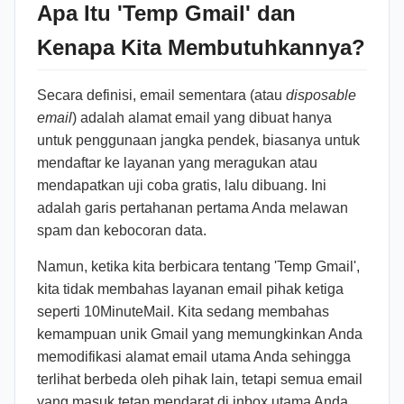
Apa Itu 'Temp Gmail' dan
Kenapa Kita Membutuhkannya?
Secara definisi, email sementara (atau
disposable
email
) adalah alamat email yang dibuat hanya
untuk penggunaan jangka pendek, biasanya untuk
mendaftar ke layanan yang meragukan atau
mendapatkan uji coba gratis, lalu dibuang. Ini
adalah garis pertahanan pertama Anda melawan
spam dan kebocoran data.
Namun, ketika kita berbicara tentang 'Temp Gmail',
kita tidak membahas layanan email pihak ketiga
seperti 10MinuteMail. Kita sedang membahas
kemampuan unik Gmail yang memungkinkan Anda
memodifikasi alamat email utama Anda sehingga
terlihat berbeda oleh pihak lain, tetapi semua email
yang masuk tetap mendarat di inbox utama Anda.