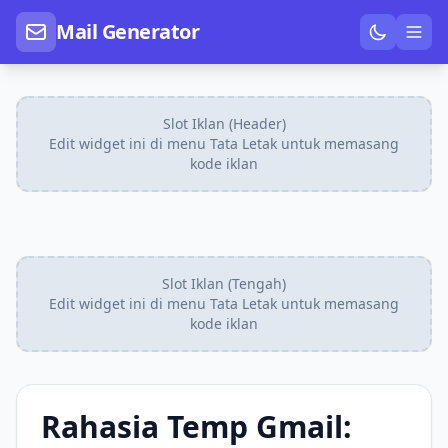
Mail Generator
Slot Iklan (Header)
Edit widget ini di menu Tata Letak untuk memasang
kode iklan
Slot Iklan (Tengah)
Edit widget ini di menu Tata Letak untuk memasang
kode iklan
Rahasia Temp Gmail: