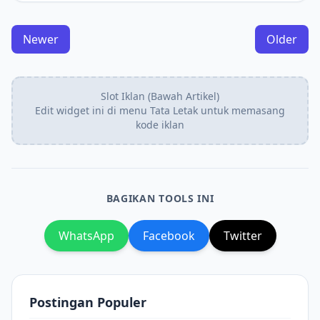
Newer
Older
Slot Iklan (Bawah Artikel)
Edit widget ini di menu Tata Letak untuk memasang
kode iklan
BAGIKAN TOOLS INI
WhatsApp
Facebook
Twitter
Postingan Populer