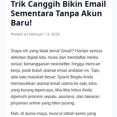
Trik Canggih Bikin Email
Sementara Tanpa Akun
Baru!
Posted on Februari 13, 2026
Siapa sih yang tidak kenal Gmail? Hampir semua
aktivitas digital kita, mulai dari mendaftar media
sosial, berlangganan newsletter, hingga mencari
kerja, pasti butuh alamat email andalan ini. Tapi,
ada satu masalah besar: Spam! Begitu Anda
memasukkan alamat email utama ke satu situs
yang kurang tepercaya, tiba-tiba inbox Anda
dipenuhi promosi sepatu, asuransi, dan tawaran
pinjaman online yang bikin pusing.
Nah, di dunia maya, muncul istilah keren yang