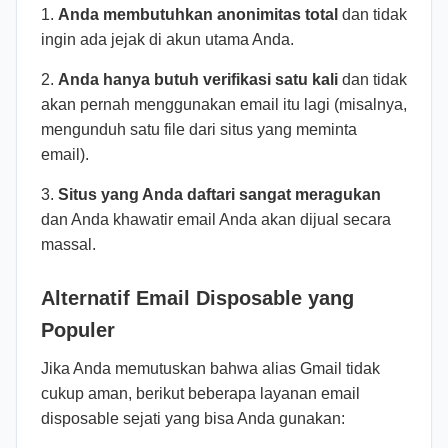
1.
Anda membutuhkan anonimitas total
dan tidak
ingin ada jejak di akun utama Anda.
2.
Anda hanya butuh verifikasi satu kali
dan tidak
akan pernah menggunakan email itu lagi (misalnya,
mengunduh satu file dari situs yang meminta
email).
3.
Situs yang Anda daftari sangat meragukan
dan Anda khawatir email Anda akan dijual secara
massal.
Alternatif Email Disposable yang
Populer
Jika Anda memutuskan bahwa alias Gmail tidak
cukup aman, berikut beberapa layanan email
disposable sejati yang bisa Anda gunakan: